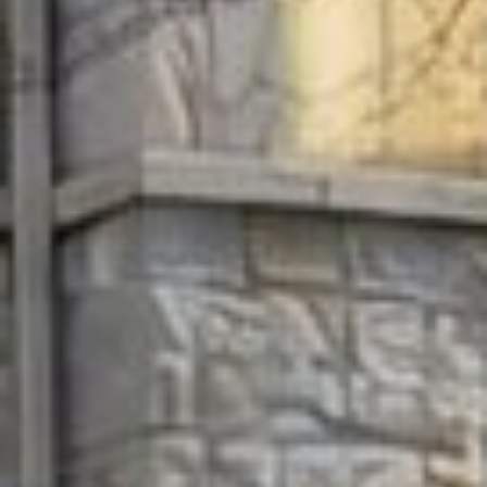



































