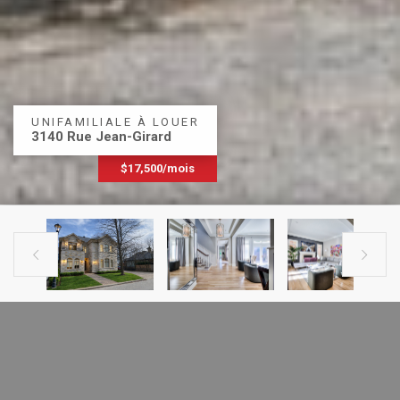
UNIFAMILIALE À LOUER
3140 Rue Jean-Girard
$17,500/mois


ANNONCE
PROCHAINE ANNONCE
PRÉCÉDENTE