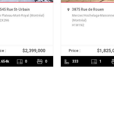
545 Rue St-Urbain
3875 Rue de Rouen
e Plateau-Mont-Royal (Montréal)
Mercier/Hochelaga-Maisonn
2X2N6
(Montréal)
H1W1N2
$2,399,000
$1,825,
ce :
Price :
READ MORE
READ MORE
.654k
0
0
333
1