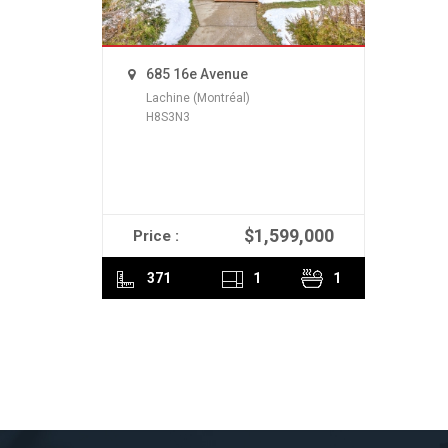
685 16e Avenue
Lachine (Montréal)
H8S3N3
$1,599,000
Price :
READ MORE
371
1
1