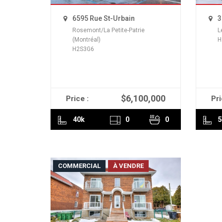
6595 Rue St-Urbain
3
Rosemont/La Petite-Patrie
L
(Montréal)
H
H2S3G6
$6,100,000
Price :
Pri
READ MORE
40k
0
0
5
COMMERCIAL
À VENDRE