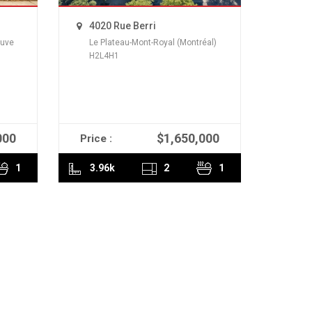
4020 Rue Berri
euve
Le Plateau-Mont-Royal (Montréal)
H2L4H1
000
$1,650,000
Price :
READ MORE
1
3.96k
2
1