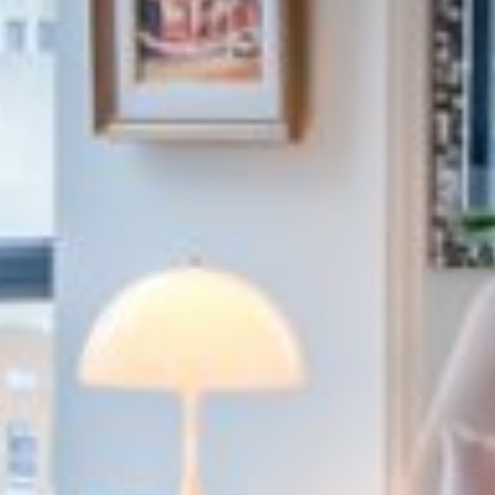


























