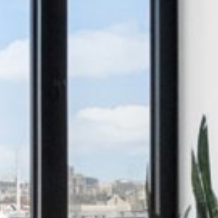



























