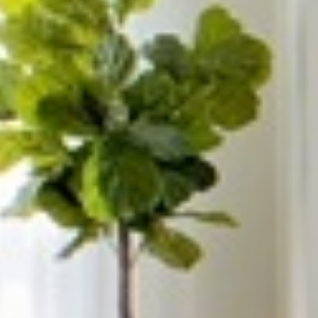














