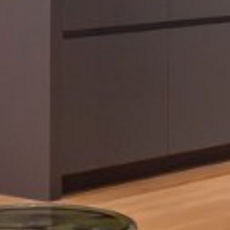










































