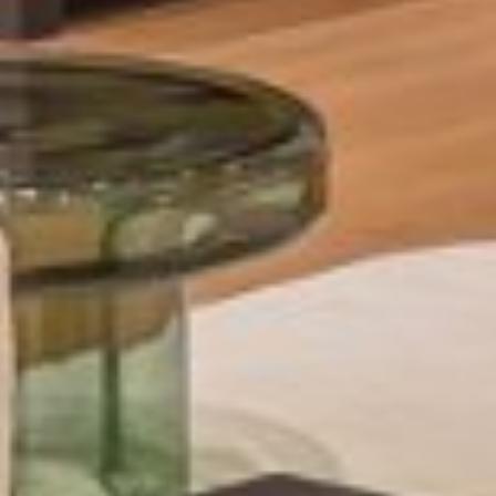










































